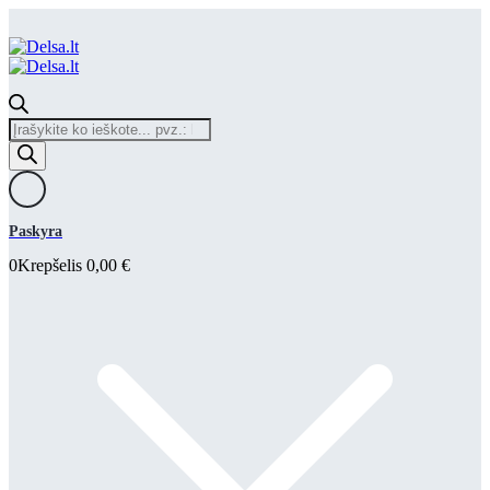
Products
search
Paskyra
0
Krepšelis
0,00
€