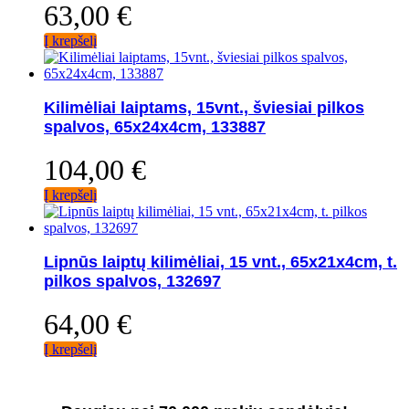
63,00
€
Į krepšelį
Kilimėliai laiptams, 15vnt., šviesiai pilkos
spalvos, 65x24x4cm, 133887
104,00
€
Į krepšelį
Lipnūs laiptų kilimėliai, 15 vnt., 65x21x4cm, t.
pilkos spalvos, 132697
64,00
€
Į krepšelį