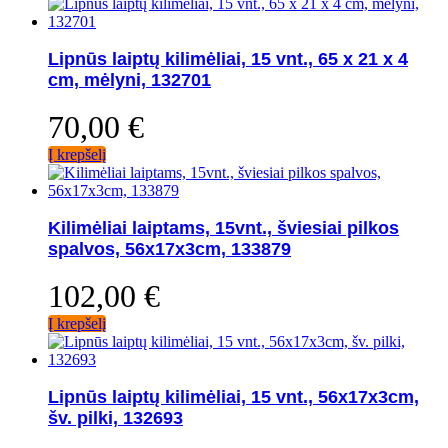
Lipnūs laiptų kilimėliai, 15 vnt., 65 x 21 x 4
cm, mėlyni, 132701
70,00
€
Į krepšelį
Kilimėliai laiptams, 15vnt., šviesiai pilkos
spalvos, 56x17x3cm, 133879
102,00
€
Į krepšelį
Lipnūs laiptų kilimėliai, 15 vnt., 56x17x3cm,
šv. pilki, 132693