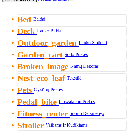
Bed
Baldai
Deck
Lauko Baldai
Outdoor_garden
Lauko Statiniai
Garden_cart
Sodo Prekės
Broken_image
Namų Dekoras
Nest_eco_leaf
Tekstilė
Pets
Gyvūnų Prekės
Pedal_bike
Laisvalaikio Prekės
Fitness_center
Sporto Reikmenys
Stroller
Vaikams Ir Kūdikiams