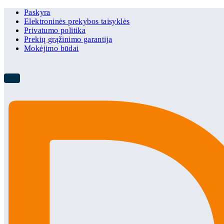
Paskyra
Elektroninės prekybos taisyklės
Privatumo politika
Prekių grąžinimo garantija
Mokėjimo būdai