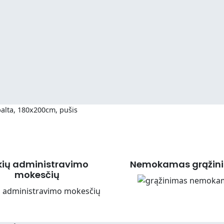
balta, 180x200cm, pušis
kių administravimo
Nemokamas grąžin
mokesčių