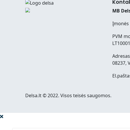
Konta
MB Dels
Įmonės 
PVM mo
LT1000
Adresas:
08237, V
El.pašta
Delsa.lt © 2022. Visos teisės saugomos.