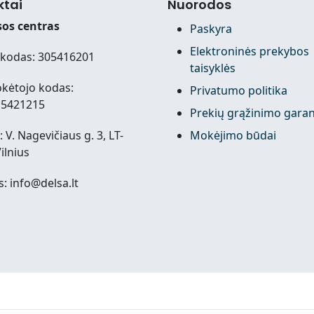
ktai
Nuorodos
os centras
Paskyra
Elektroninės prekybos
kodas: 305416201
taisyklės
kėtojo kodas:
Privatumo politika
15421215
Prekių grąžinimo garan
 V. Nagevičiaus g. 3, LT-
Mokėjimo būdai
ilnius
s: info@delsa.lt