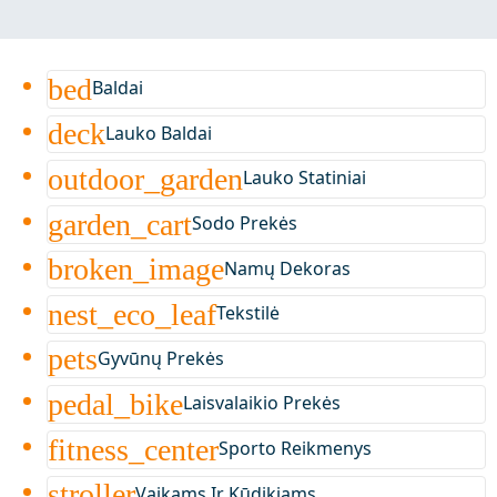
bed
Baldai
deck
Lauko Baldai
outdoor_garden
Lauko Statiniai
garden_cart
Sodo Prekės
broken_image
Namų Dekoras
nest_eco_leaf
Tekstilė
pets
Gyvūnų Prekės
pedal_bike
Laisvalaikio Prekės
fitness_center
Sporto Reikmenys
stroller
Vaikams Ir Kūdikiams