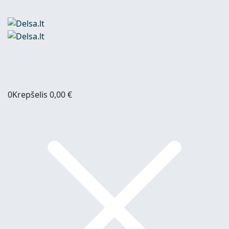
0
Krepšelis
0,00
€