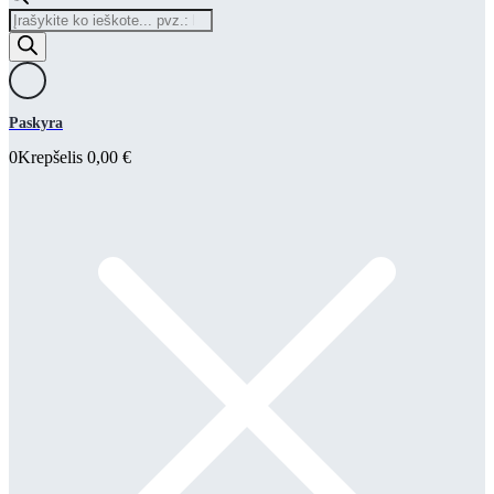
Products
search
Paskyra
0
Krepšelis
0,00
€