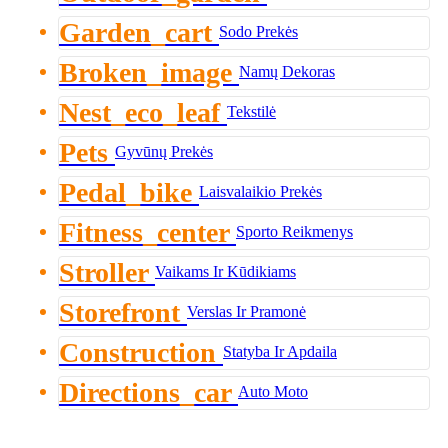
Garden_cart
Sodo Prekės
Broken_image
Namų Dekoras
Nest_eco_leaf
Tekstilė
Pets
Gyvūnų Prekės
Pedal_bike
Laisvalaikio Prekės
Fitness_center
Sporto Reikmenys
Stroller
Vaikams Ir Kūdikiams
Storefront
Verslas Ir Pramonė
Construction
Statyba Ir Apdaila
Directions_car
Auto Moto