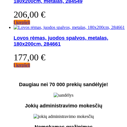
180x200cm, metalas, 284549
206,00
€
Į krepšelį
Lovos rėmas, juodos spalvos, metalas,
180x200cm, 284661
177,00
€
Į krepšelį
Daugiau nei 70 000 prekių sandėlyje!
Jokių administravimo mokesčių
Nemokamas grąžinimas