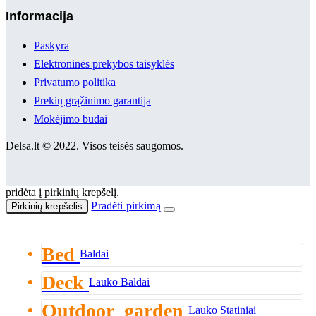
Informacija
Paskyra
Elektroninės prekybos taisyklės
Privatumo politika
Prekių grąžinimo garantija
Mokėjimo būdai
Delsa.lt © 2022. Visos teisės saugomos.
pridėta į pirkinių krepšelį.
Pradėti pirkimą
Pirkinių krepšelis
Bed
Baldai
Deck
Lauko Baldai
Outdoor_garden
Lauko Statiniai