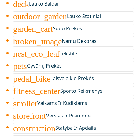
deck
Lauko Baldai
outdoor_garden
Lauko Statiniai
garden_cart
Sodo Prekės
broken_image
Namų Dekoras
nest_eco_leaf
Tekstilė
pets
Gyvūnų Prekės
pedal_bike
Laisvalaikio Prekės
fitness_center
Sporto Reikmenys
stroller
Vaikams Ir Kūdikiams
storefront
Verslas Ir Pramonė
construction
Statyba Ir Apdaila