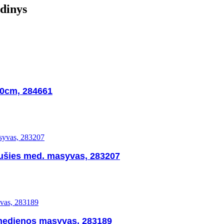
udinys
00cm, 284661
pušies med. masyvas, 283207
 medienos masyvas, 283189