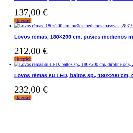
137,00
€
Į krepšelį
Lovos rėmas, 180×200 cm, pušies medienos m
212,00
€
Į krepšelį
Lovos rėmas su LED, baltos sp., 180×200 cm, d
232,00
€
Į krepšelį