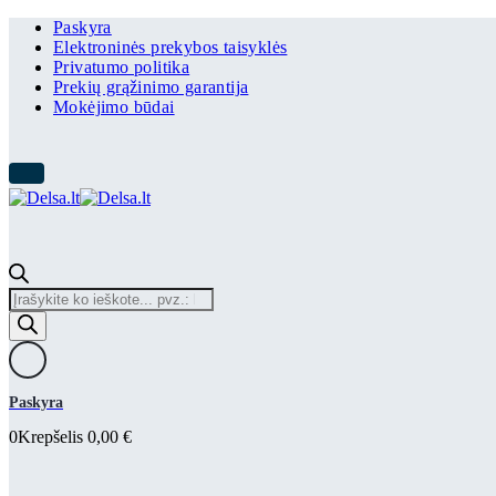
Paskyra
Elektroninės prekybos taisyklės
Privatumo politika
Prekių grąžinimo garantija
Mokėjimo būdai
Products
search
Paskyra
0
Krepšelis
0,00
€