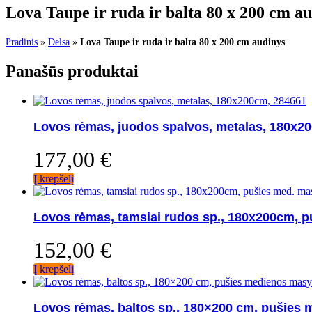
Lova Taupe ir ruda ir balta 80 x 200 cm a
Pradinis
»
Delsa
»
Lova Taupe ir ruda ir balta 80 x 200 cm audinys
Panašūs produktai
Lovos rėmas, juodos spalvos, metalas, 180x2
177,00
€
Į krepšelį
Lovos rėmas, tamsiai rudos sp., 180x200cm, 
152,00
€
Į krepšelį
Lovos rėmas, baltos sp., 180×200 cm, pušies