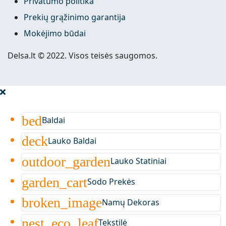
Privatumo politika
Prekių grąžinimo garantija
Mokėjimo būdai
Delsa.lt © 2022. Visos teisės saugomos.
bed
Baldai
deck
Lauko Baldai
outdoor_garden
Lauko Statiniai
garden_cart
Sodo Prekės
broken_image
Namų Dekoras
nest_eco_leaf
Tekstilė