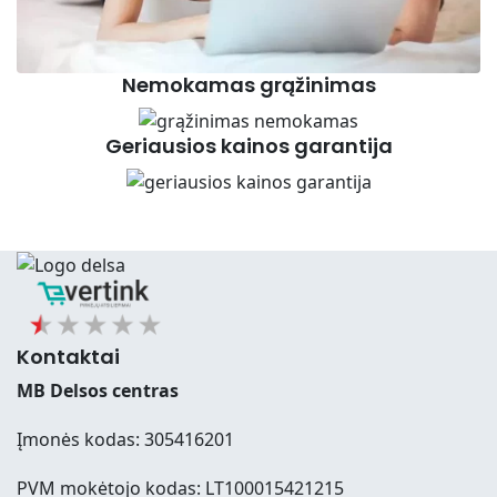
Nemokamas grąžinimas
Geriausios kainos garantija
Kontaktai
MB Delsos centras
Įmonės kodas: 305416201
PVM mokėtojo kodas: LT100015421215