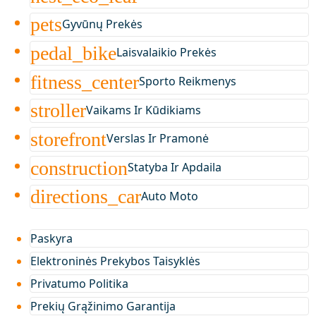
pets
Gyvūnų Prekės
pedal_bike
Laisvalaikio Prekės
fitness_center
Sporto Reikmenys
stroller
Vaikams Ir Kūdikiams
storefront
Verslas Ir Pramonė
construction
Statyba Ir Apdaila
directions_car
Auto Moto
Paskyra
Elektroninės Prekybos Taisyklės
Privatumo Politika
Prekių Grąžinimo Garantija