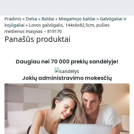
Pradinis
»
Delsa
»
Baldai
»
Miegamojo baldai
»
Galvūgaliai ir
kojūgaliai
»
Lovos galvūgalis, 144x6x82,5cm, pušies
medienos masyvas – 819170
Panašūs produktai
Daugiau nei 70 000 prekių sandėlyje!
Jokių administravimo mokesčių