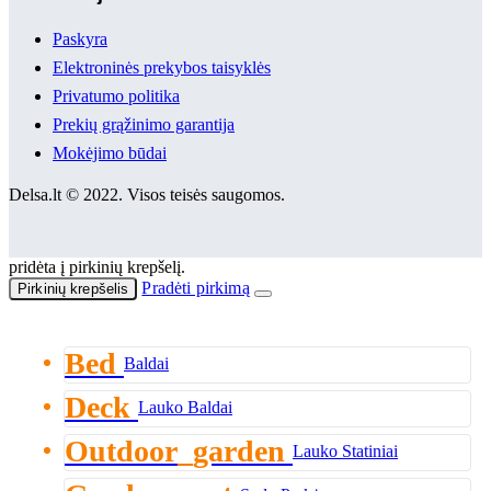
Paskyra
Elektroninės prekybos taisyklės
Privatumo politika
Prekių grąžinimo garantija
Mokėjimo būdai
Delsa.lt © 2022. Visos teisės saugomos.
pridėta į pirkinių krepšelį.
Pradėti pirkimą
Pirkinių krepšelis
Bed
Baldai
Deck
Lauko Baldai
Outdoor_garden
Lauko Statiniai