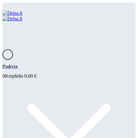
Paskyra
0
Krepšelis
0,00
€