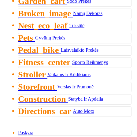
Garden_cart
Sodo Prekės
Broken_image
Namų Dekoras
Nest_eco_leaf
Tekstilė
Pets
Gyvūnų Prekės
Pedal_bike
Laisvalaikio Prekės
Fitness_center
Sporto Reikmenys
Stroller
Vaikams Ir Kūdikiams
Storefront
Verslas Ir Pramonė
Construction
Statyba Ir Apdaila
Directions_car
Auto Moto
Paskyra