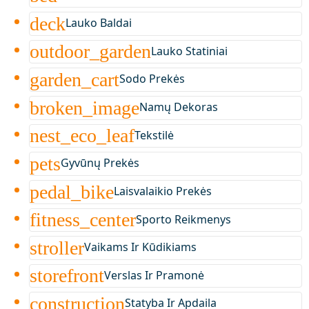
deck
Lauko Baldai
outdoor_garden
Lauko Statiniai
garden_cart
Sodo Prekės
broken_image
Namų Dekoras
nest_eco_leaf
Tekstilė
pets
Gyvūnų Prekės
pedal_bike
Laisvalaikio Prekės
fitness_center
Sporto Reikmenys
stroller
Vaikams Ir Kūdikiams
storefront
Verslas Ir Pramonė
construction
Statyba Ir Apdaila