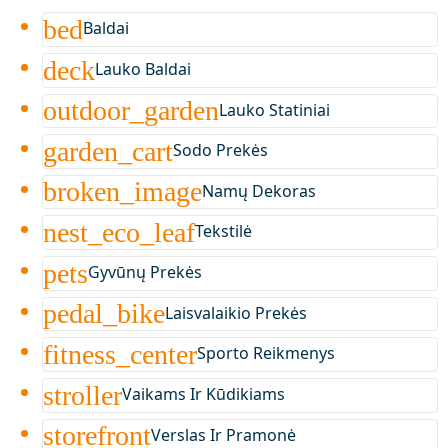
bed
Baldai
deck
Lauko Baldai
outdoor_garden
Lauko Statiniai
garden_cart
Sodo Prekės
broken_image
Namų Dekoras
nest_eco_leaf
Tekstilė
pets
Gyvūnų Prekės
pedal_bike
Laisvalaikio Prekės
fitness_center
Sporto Reikmenys
stroller
Vaikams Ir Kūdikiams
storefront
Verslas Ir Pramonė