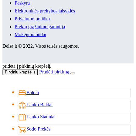
Paskyra
Elektroninės prekybos taisyklės
Privatumo politika
Prekių grąžinimo garantija
Mokėjimo būdai
Delsa.lt © 2022. Visos teisės saugomos.
pridėta į pirkinių krepšelį.
Pradėti pirkimą
Pirkinių krepšelis
bed
Baldai
deck
Lauko Baldai
outdoor_garden
Lauko Statiniai
garden_cart
Sodo Prekės