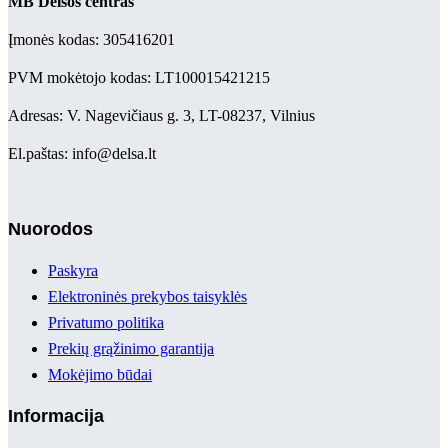
MB Delsos centras
Įmonės kodas: 305416201
PVM mokėtojo kodas: LT100015421215
Adresas: V. Nagevičiaus g. 3, LT-08237, Vilnius
El.paštas: info@delsa.lt
Nuorodos
Paskyra
Elektroninės prekybos taisyklės
Privatumo politika
Prekių grąžinimo garantija
Mokėjimo būdai
Informacija