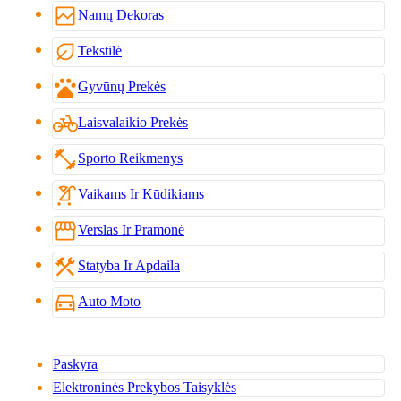
broken_image
Namų Dekoras
nest_eco_leaf
Tekstilė
pets
Gyvūnų Prekės
pedal_bike
Laisvalaikio Prekės
fitness_center
Sporto Reikmenys
stroller
Vaikams Ir Kūdikiams
storefront
Verslas Ir Pramonė
construction
Statyba Ir Apdaila
directions_car
Auto Moto
Paskyra
Elektroninės Prekybos Taisyklės