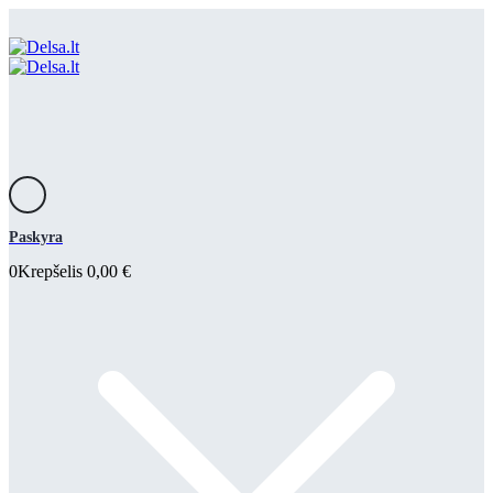
Paskyra
0
Krepšelis
0,00
€