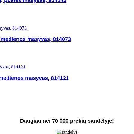
, pušies masyvas, 814142
s medienos masyvas, 814073
s medienos masyvas, 814121
Daugiau nei 70 000 prekių sandėlyje!