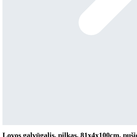
Lovos galvūgalis, pilkas, 81x4x100cm, puš