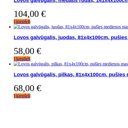
Lovos galvūgalis, medaus rudas, 141x4x100cm
104,00
€
Į krepšelį
Lovos galvūgalis, juodas, 81x4x100cm, pušie
58,00
€
Į krepšelį
Lovos galvūgalis, pilkas, 81x4x100cm, pušie
68,00
€
Į krepšelį