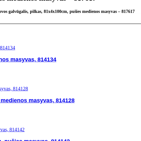
ovos galvūgalis, pilkas, 81x4x100cm, pušies medienos masyvas – 817617
enos masyvas, 814134
s medienos masyvas, 814128