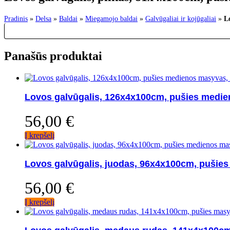
Pradinis
»
Delsa
»
Baldai
»
Miegamojo baldai
»
Galvūgaliai ir kojūgaliai
»
L
Panašūs produktai
Lovos galvūgalis, 126x4x100cm, pušies medi
56,00
€
Į krepšelį
Lovos galvūgalis, juodas, 96x4x100cm, pušie
56,00
€
Į krepšelį