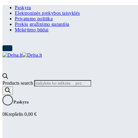
Paskyra
Elektroninės prekybos taisyklės
Privatumo politika
Prekių grąžinimo garantija
Mokėjimo būdai
Products search
Paskyra
0
Krepšelis
0,00
€