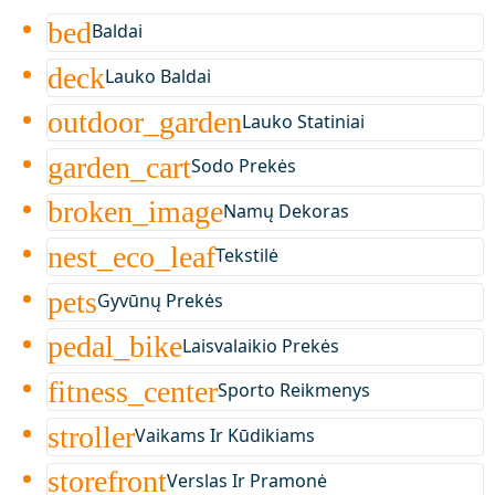
bed
Baldai
deck
Lauko Baldai
outdoor_garden
Lauko Statiniai
garden_cart
Sodo Prekės
broken_image
Namų Dekoras
nest_eco_leaf
Tekstilė
pets
Gyvūnų Prekės
pedal_bike
Laisvalaikio Prekės
fitness_center
Sporto Reikmenys
stroller
Vaikams Ir Kūdikiams
storefront
Verslas Ir Pramonė