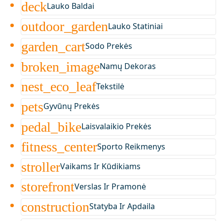
deck
Lauko Baldai
outdoor_garden
Lauko Statiniai
garden_cart
Sodo Prekės
broken_image
Namų Dekoras
nest_eco_leaf
Tekstilė
pets
Gyvūnų Prekės
pedal_bike
Laisvalaikio Prekės
fitness_center
Sporto Reikmenys
stroller
Vaikams Ir Kūdikiams
storefront
Verslas Ir Pramonė
construction
Statyba Ir Apdaila