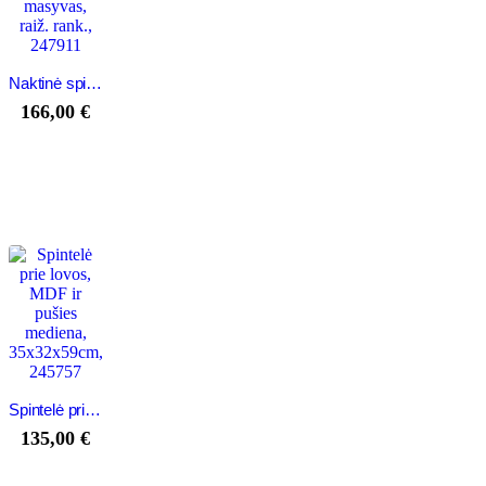
Naktinė spintelė, 40x30x50 cm, perd. med. masyvas, raiž. rank., 247911
166,00
€
Spintelė prie lovos, MDF ir pušies mediena, 35x32x59cm, 245757
135,00
€