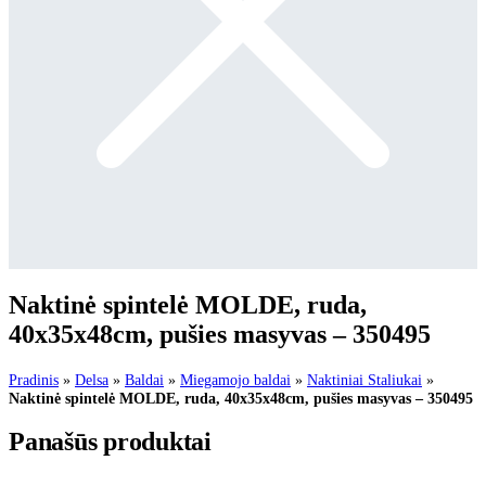
Naktinė spintelė MOLDE, ruda,
40x35x48cm, pušies masyvas – 350495
Pradinis
»
Delsa
»
Baldai
»
Miegamojo baldai
»
Naktiniai Staliukai
»
Naktinė spintelė MOLDE, ruda, 40x35x48cm, pušies masyvas – 350495
Panašūs produktai