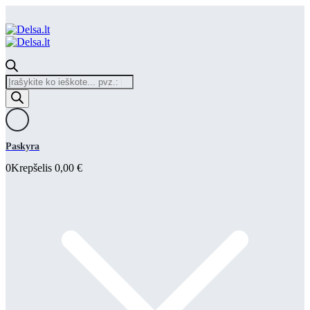
Products
search
Paskyra
0
Krepšelis
0,00
€