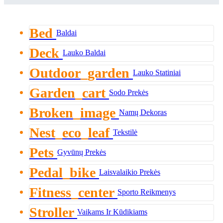
Bed
Baldai
Deck
Lauko Baldai
Outdoor_garden
Lauko Statiniai
Garden_cart
Sodo Prekės
Broken_image
Namų Dekoras
Nest_eco_leaf
Tekstilė
Pets
Gyvūnų Prekės
Pedal_bike
Laisvalaikio Prekės
Fitness_center
Sporto Reikmenys
Stroller
Vaikams Ir Kūdikiams