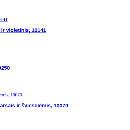
ir violetinis, 10141
0258
arsais ir švieselėmis, 10070