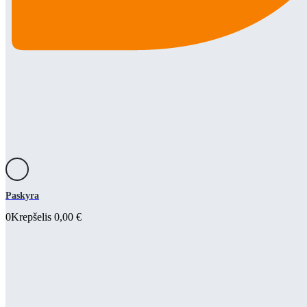
Paskyra
0
Krepšelis
0,00
€