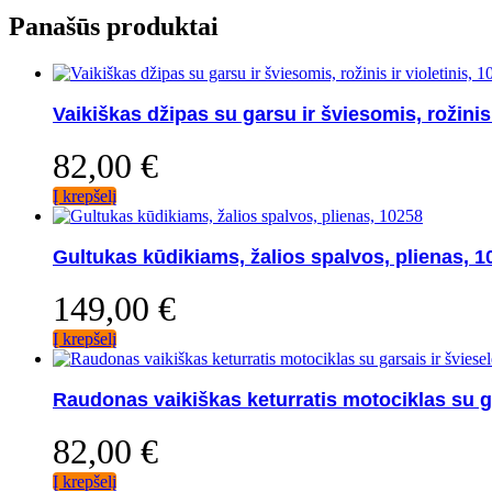
Panašūs produktai
Vaikiškas džipas su garsu ir šviesomis, rožinis 
82,00
€
Į krepšelį
Gultukas kūdikiams, žalios spalvos, plienas, 1
149,00
€
Į krepšelį
Raudonas vaikiškas keturratis motociklas su g
82,00
€
Į krepšelį