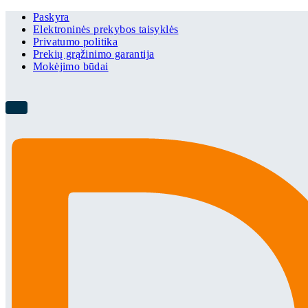
Paskyra
Elektroninės prekybos taisyklės
Privatumo politika
Prekių grąžinimo garantija
Mokėjimo būdai