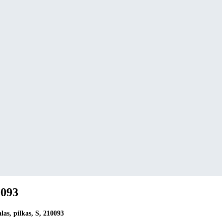
0093
as, pilkas, S, 210093