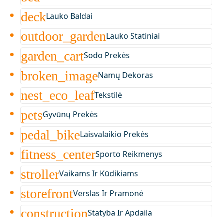
deck
Lauko Baldai
outdoor_garden
Lauko Statiniai
garden_cart
Sodo Prekės
broken_image
Namų Dekoras
nest_eco_leaf
Tekstilė
pets
Gyvūnų Prekės
pedal_bike
Laisvalaikio Prekės
fitness_center
Sporto Reikmenys
stroller
Vaikams Ir Kūdikiams
storefront
Verslas Ir Pramonė
construction
Statyba Ir Apdaila