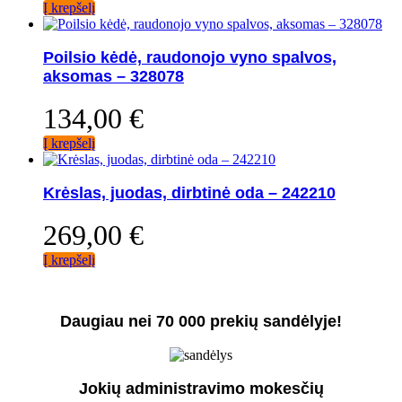
Į krepšelį
Poilsio kėdė, raudonojo vyno spalvos,
aksomas – 328078
134,00
€
Į krepšelį
Krėslas, juodas, dirbtinė oda – 242210
269,00
€
Į krepšelį
Daugiau nei 70 000 prekių sandėlyje!
Jokių administravimo mokesčių