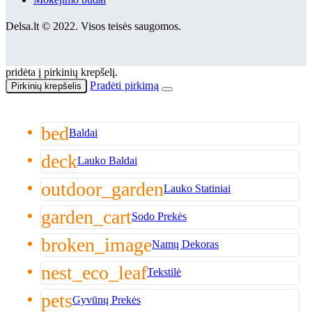
Delsa.lt © 2022. Visos teisės saugomos.
pridėta į pirkinių krepšelį.
Pradėti pirkimą
Pirkinių krepšelis
bed
Baldai
deck
Lauko Baldai
outdoor_garden
Lauko Statiniai
garden_cart
Sodo Prekės
broken_image
Namų Dekoras
nest_eco_leaf
Tekstilė
pets
Gyvūnų Prekės