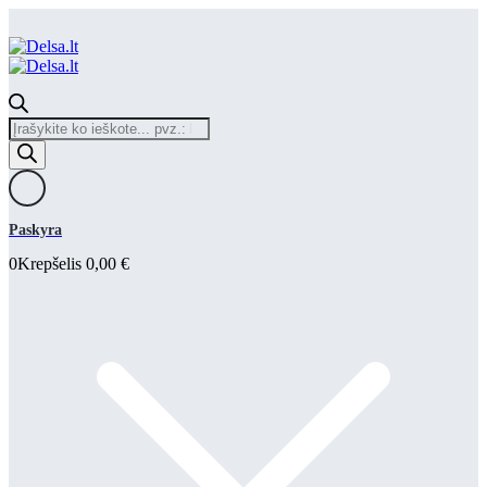
Products
search
Paskyra
0
Krepšelis
0,00
€