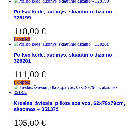
Poilsio kėdė, audinys, skiautinio dizaino –
328199
118,00
€
Į krepšelį
Poilsio kėdė, audinys, skiautinio dizaino –
328201
111,00
€
Į krepšelį
Krėslas, šviesiai pilkos spalvos, 62x79x79cm,
aksomas – 351372
105,00
€