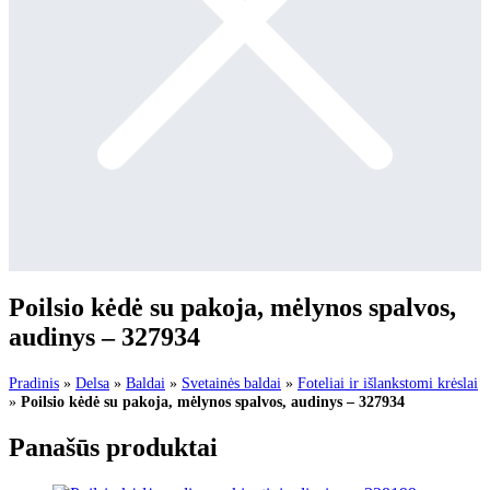
Poilsio kėdė su pakoja, mėlynos spalvos,
audinys – 327934
Pradinis
»
Delsa
»
Baldai
»
Svetainės baldai
»
Foteliai ir išlankstomi krėslai
»
Poilsio kėdė su pakoja, mėlynos spalvos, audinys – 327934
Panašūs produktai