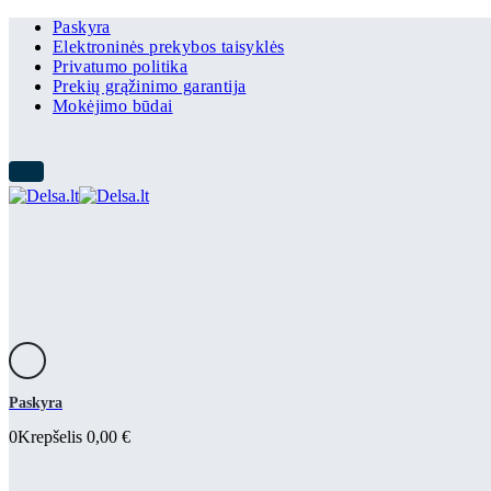
Paskyra
Elektroninės prekybos taisyklės
Privatumo politika
Prekių grąžinimo garantija
Mokėjimo būdai
Paskyra
0
Krepšelis
0,00
€