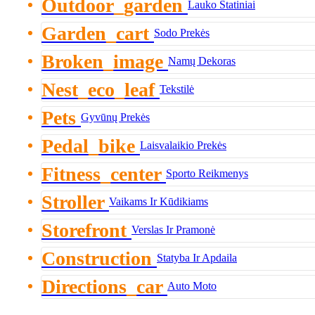
Outdoor_garden
Lauko Statiniai
Garden_cart
Sodo Prekės
Broken_image
Namų Dekoras
Nest_eco_leaf
Tekstilė
Pets
Gyvūnų Prekės
Pedal_bike
Laisvalaikio Prekės
Fitness_center
Sporto Reikmenys
Stroller
Vaikams Ir Kūdikiams
Storefront
Verslas Ir Pramonė
Construction
Statyba Ir Apdaila
Directions_car
Auto Moto