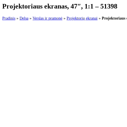
Projektoriaus ekranas, 47″, 1:1 – 51398
Pradinis
»
Delsa
»
Verslas ir pramonė
»
Projektorių ekranai
»
Projektoriaus 