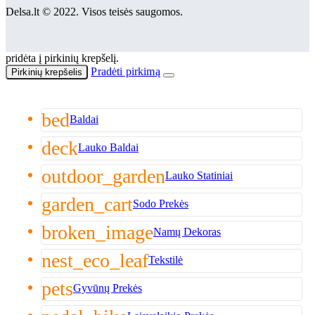
Delsa.lt © 2022. Visos teisės saugomos.
pridėta į pirkinių krepšelį.
Pradėti pirkimą
Pirkinių krepšelis
bed
Baldai
deck
Lauko Baldai
outdoor_garden
Lauko Statiniai
garden_cart
Sodo Prekės
broken_image
Namų Dekoras
nest_eco_leaf
Tekstilė
pets
Gyvūnų Prekės