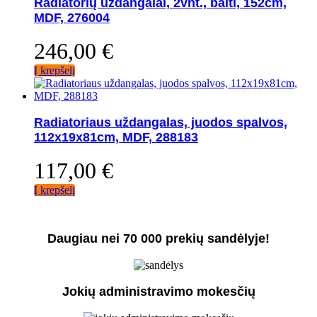
Radiatorių uždangalai, 2vnt., balti, 152cm,
MDF, 276004
246,00
€
Į krepšelį
Radiatoriaus uždangalas, juodos spalvos,
112x19x81cm, MDF, 288183
117,00
€
Į krepšelį
Daugiau nei 70 000 prekių sandėlyje!
Jokių administravimo mokesčių