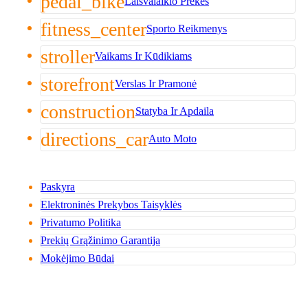
pedal_bike
Laisvalaikio Prekės
fitness_center
Sporto Reikmenys
stroller
Vaikams Ir Kūdikiams
storefront
Verslas Ir Pramonė
construction
Statyba Ir Apdaila
directions_car
Auto Moto
Paskyra
Elektroninės Prekybos Taisyklės
Privatumo Politika
Prekių Grąžinimo Garantija
Mokėjimo Būdai