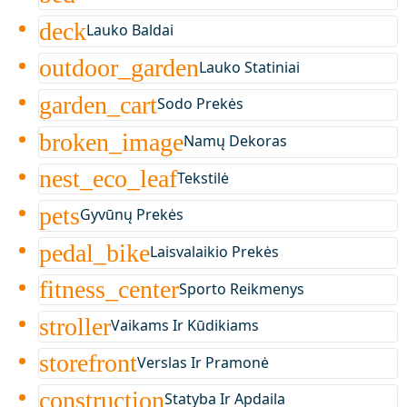
deck
Lauko Baldai
outdoor_garden
Lauko Statiniai
garden_cart
Sodo Prekės
broken_image
Namų Dekoras
nest_eco_leaf
Tekstilė
pets
Gyvūnų Prekės
pedal_bike
Laisvalaikio Prekės
fitness_center
Sporto Reikmenys
stroller
Vaikams Ir Kūdikiams
storefront
Verslas Ir Pramonė
construction
Statyba Ir Apdaila