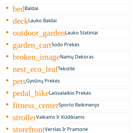
bed
Baldai
deck
Lauko Baldai
outdoor_garden
Lauko Statiniai
garden_cart
Sodo Prekės
broken_image
Namų Dekoras
nest_eco_leaf
Tekstilė
pets
Gyvūnų Prekės
pedal_bike
Laisvalaikio Prekės
fitness_center
Sporto Reikmenys
stroller
Vaikams Ir Kūdikiams
storefront
Verslas Ir Pramonė