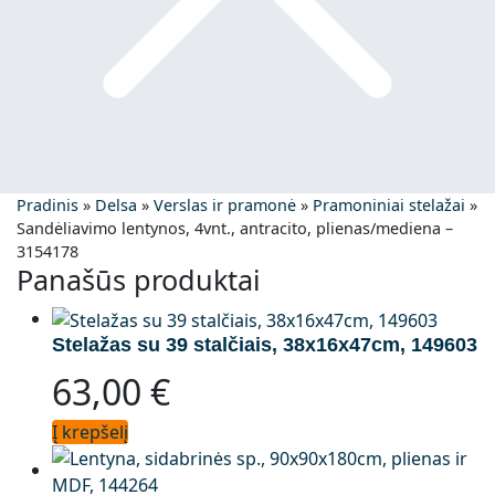
Pradinis
»
Delsa
»
Verslas ir pramonė
»
Pramoniniai stelažai
»
Sandėliavimo lentynos, 4vnt., antracito, plienas/mediena –
3154178
Panašūs produktai
Stelažas su 39 stalčiais, 38x16x47cm, 149603
63,00
€
Į krepšelį