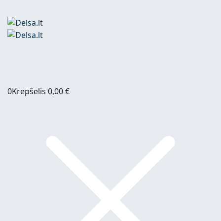
0
Krepšelis
0,00
€