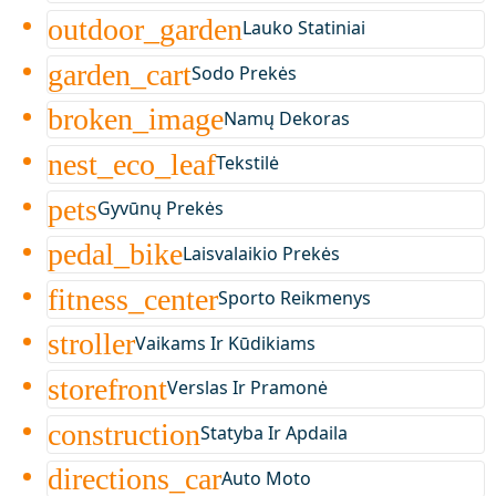
outdoor_garden
Lauko Statiniai
garden_cart
Sodo Prekės
broken_image
Namų Dekoras
nest_eco_leaf
Tekstilė
pets
Gyvūnų Prekės
pedal_bike
Laisvalaikio Prekės
fitness_center
Sporto Reikmenys
stroller
Vaikams Ir Kūdikiams
storefront
Verslas Ir Pramonė
construction
Statyba Ir Apdaila
directions_car
Auto Moto