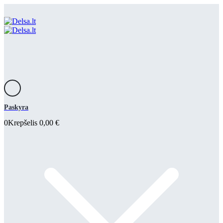
Paskyra
0
Krepšelis
0,00
€