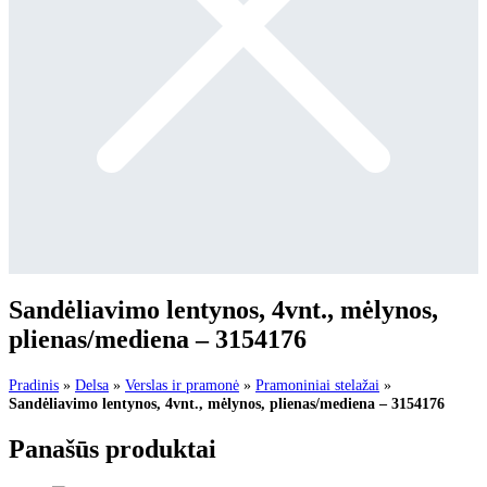
Sandėliavimo lentynos, 4vnt., mėlynos,
plienas/mediena – 3154176
Pradinis
»
Delsa
»
Verslas ir pramonė
»
Pramoniniai stelažai
»
Sandėliavimo lentynos, 4vnt., mėlynos, plienas/mediena – 3154176
Panašūs produktai