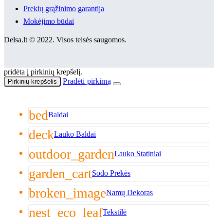
Prekių grąžinimo garantija
Mokėjimo būdai
Delsa.lt © 2022. Visos teisės saugomos.
pridėta į pirkinių krepšelį.
Pradėti pirkimą
Pirkinių krepšelis
bed
Baldai
deck
Lauko Baldai
outdoor_garden
Lauko Statiniai
garden_cart
Sodo Prekės
broken_image
Namų Dekoras
nest_eco_leaf
Tekstilė