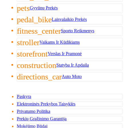
pets
Gyvūnų Prekės
pedal_bike
Laisvalaikio Prekės
fitness_center
Sporto Reikmenys
stroller
Vaikams Ir Kūdikiams
storefront
Verslas Ir Pramonė
construction
Statyba Ir Apdaila
directions_car
Auto Moto
Paskyra
Elektroninės Prekybos Taisyklės
Privatumo Politika
Prekių Grąžinimo Garantija
Mokėjimo Būdai