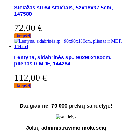
Stelažas su 64 stalčiais, 52x16x37,5cm,
147580
72,00
€
Į krepšelį
Lentyna, sidabrinės sp., 90x90x180cm,
plienas ir MDF, 144264
112,00
€
Į krepšelį
Daugiau nei 70 000 prekių sandėlyje!
Jokių administravimo mokesčių