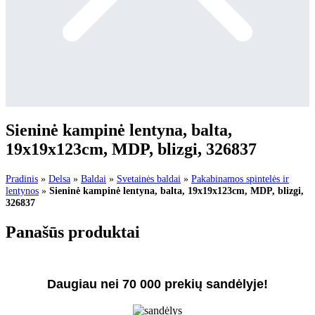
Sieninė kampinė lentyna, balta,
19x19x123cm, MDP, blizgi, 326837
Pradinis
»
Delsa
»
Baldai
»
Svetainės baldai
»
Pakabinamos spintelės ir
lentynos
»
Sieninė kampinė lentyna, balta, 19x19x123cm, MDP, blizgi,
326837
Panašūs produktai
Daugiau nei 70 000 prekių sandėlyje!