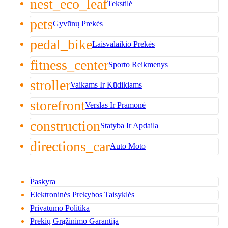
nest_eco_leaf
Tekstilė
pets
Gyvūnų Prekės
pedal_bike
Laisvalaikio Prekės
fitness_center
Sporto Reikmenys
stroller
Vaikams Ir Kūdikiams
storefront
Verslas Ir Pramonė
construction
Statyba Ir Apdaila
directions_car
Auto Moto
Paskyra
Elektroninės Prekybos Taisyklės
Privatumo Politika
Prekių Grąžinimo Garantija