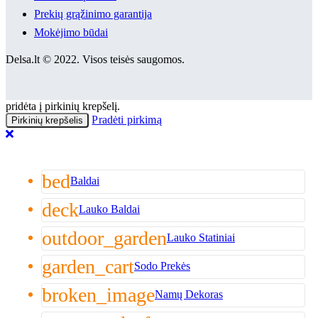
Prekių grąžinimo garantija
Mokėjimo būdai
Delsa.lt © 2022. Visos teisės saugomos.
pridėta į pirkinių krepšelį.
Pradėti pirkimą
Pirkinių krepšelis
bed
Baldai
deck
Lauko Baldai
outdoor_garden
Lauko Statiniai
garden_cart
Sodo Prekės
broken_image
Namų Dekoras