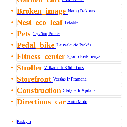
Broken_image
Namų Dekoras
Nest_eco_leaf
Tekstilė
Pets
Gyvūnų Prekės
Pedal_bike
Laisvalaikio Prekės
Fitness_center
Sporto Reikmenys
Stroller
Vaikams Ir Kūdikiams
Storefront
Verslas Ir Pramonė
Construction
Statyba Ir Apdaila
Directions_car
Auto Moto
Paskyra