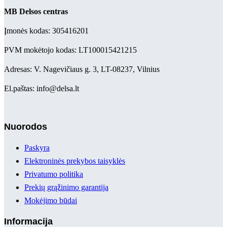
MB Delsos centras
Įmonės kodas: 305416201
PVM mokėtojo kodas: LT100015421215
Adresas: V. Nagevičiaus g. 3, LT-08237, Vilnius
El.paštas: info@delsa.lt
Nuorodos
Paskyra
Elektroninės prekybos taisyklės
Privatumo politika
Prekių grąžinimo garantija
Mokėjimo būdai
Informacija