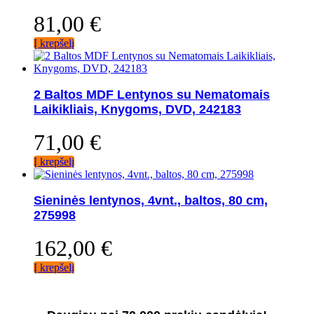
81,00
€
Į krepšelį
2 Baltos MDF Lentynos su Nematomais
Laikikliais, Knygoms, DVD, 242183
71,00
€
Į krepšelį
Sieninės lentynos, 4vnt., baltos, 80 cm,
275998
162,00
€
Į krepšelį