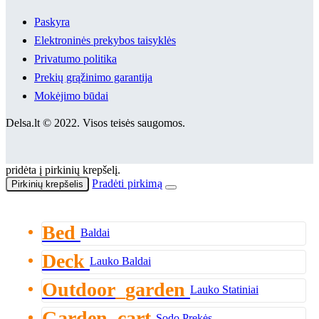
Paskyra
Elektroninės prekybos taisyklės
Privatumo politika
Prekių grąžinimo garantija
Mokėjimo būdai
Delsa.lt © 2022. Visos teisės saugomos.
pridėta į pirkinių krepšelį.
Pradėti pirkimą
Pirkinių krepšelis
Bed
Baldai
Deck
Lauko Baldai
Outdoor_garden
Lauko Statiniai
Garden_cart
Sodo Prekės