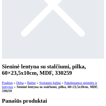
Sieninė lentyna su stalčiumi, pilka,
60×23,5x10cm, MDF, 330259
Pradinis
»
Delsa
»
Baldai
»
Svetainės baldai
»
Pakabinamos spintelės ir
lentynos
»
Sieninė lentyna su stalčiumi, pilka, 60×23,5x10cm, MDF,
330259
Panašūs produktai