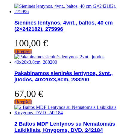
Sieninės lentynos, 4vnt., baltos, 40 cm
(2×242182), 275996
100,00
€
Į krepšelį
Pakabinamos sieninės lentynos, 2vnt.,
juodos, 40x20x3,8cm, 288200
67,00
€
Į krepšelį
2 Baltos MDF Lentynos su Nematomais
Laikikliais, Knygoms, DVD, 242184