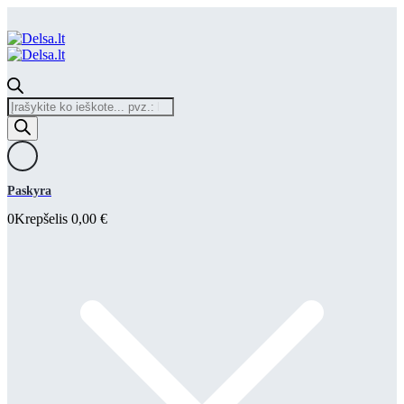
Products
search
Paskyra
0
Krepšelis
0,00
€