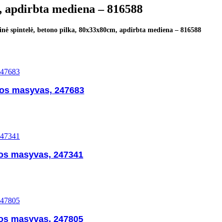
m, apdirbta mediena – 816588
inė spintelė, betono pilka, 80x33x80cm, apdirbta mediena – 816588
nos masyvas, 247683
os masyvas, 247341
os masyvas, 247805