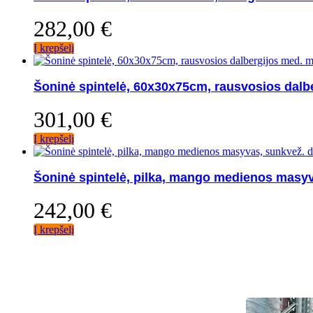
282,00
€
Į krepšelį
Šoninė spintelė, 60x30x75cm, rausvosios dalb
301,00
€
Į krepšelį
Šoninė spintelė, pilka, mango medienos masyv
242,00
€
Į krepšelį