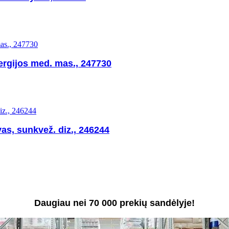
ergijos med. mas., 247730
as, sunkvež. diz., 246244
Daugiau nei 70 000 prekių sandėlyje!