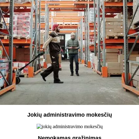
Jokių administravimo mokesčių
Nemokamas grąžinimas