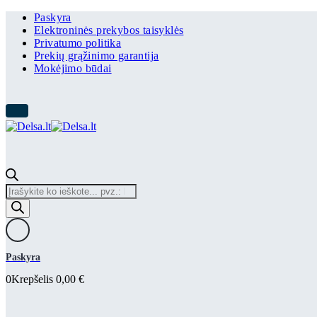
Paskyra
Elektroninės prekybos taisyklės
Privatumo politika
Prekių grąžinimo garantija
Mokėjimo būdai
Products
search
Paskyra
0
Krepšelis
0,00
€