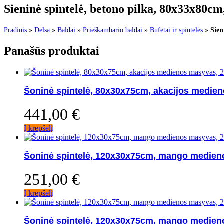
Sieninė spintelė, betono pilka, 80x33x80c
Pradinis
»
Delsa
»
Baldai
»
Prieškambario baldai
»
Bufetai ir spintelės
»
Sien
Panašūs produktai
Šoninė spintelė, 80x30x75cm, akacijos medie
441,00
€
Į krepšelį
Šoninė spintelė, 120x30x75cm, mango medien
251,00
€
Į krepšelį
Šoninė spintelė, 120x30x75cm, mango medien