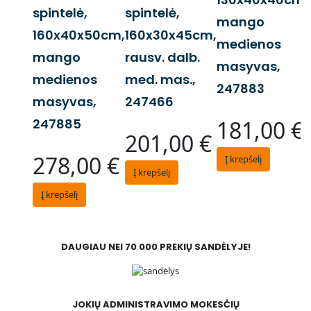
spintelė,
spintelė,
mango
160x40x50cm,
160x30x45cm,
medienos
mango
rausv. dalb.
masyvas,
medienos
med. mas.,
247883
masyvas,
247466
247885
181,00
€
201,00
€
278,00
€
Į krepšelį
Į krepšelį
Į krepšelį
DAUGIAU NEI 70 000 PREKIŲ SANDĖLYJE!
JOKIŲ ADMINISTRAVIMO MOKESČIŲ