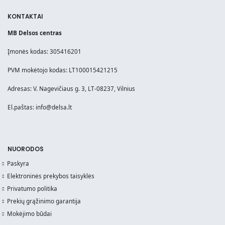
KONTAKTAI
MB Delsos centras
Įmonės kodas: 305416201
PVM mokėtojo kodas: LT100015421215
Adresas: V. Nagevičiaus g. 3, LT-08237, Vilnius
El.paštas: info@delsa.lt
NUORODOS
Paskyra
Elektroninės prekybos taisyklės
Privatumo politika
Prekių grąžinimo garantija
Mokėjimo būdai