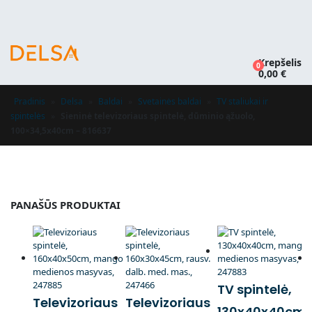
Krepšelis
0
0,00
€
Pradinis
»
Delsa
»
Baldai
»
Svetainės baldai
»
TV staliukai ir
spintelės
»
Sieninė televizoriaus spintelė, dūminio ąžuolo,
100×34,5x40cm – 816637
PANAŠŪS PRODUKTAI
TV spintelė,
Televizoriaus
Televizoriaus
130x40x40cm,