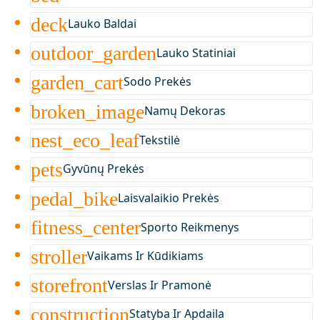
deck
Lauko Baldai
outdoor_garden
Lauko Statiniai
garden_cart
Sodo Prekės
broken_image
Namų Dekoras
nest_eco_leaf
Tekstilė
pets
Gyvūnų Prekės
pedal_bike
Laisvalaikio Prekės
fitness_center
Sporto Reikmenys
stroller
Vaikams Ir Kūdikiams
storefront
Verslas Ir Pramonė
construction
Statyba Ir Apdaila