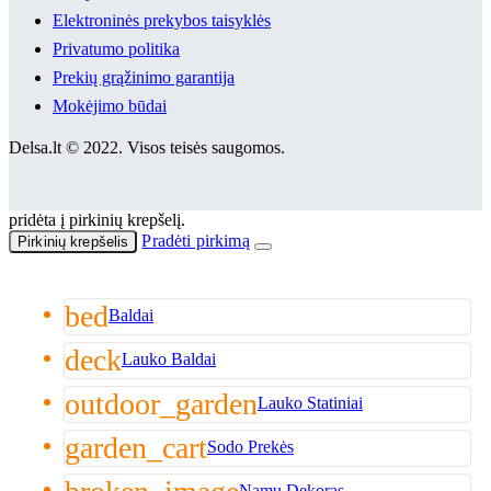
Elektroninės prekybos taisyklės
Privatumo politika
Prekių grąžinimo garantija
Mokėjimo būdai
Delsa.lt © 2022. Visos teisės saugomos.
pridėta į pirkinių krepšelį.
Pradėti pirkimą
Pirkinių krepšelis
bed
Baldai
deck
Lauko Baldai
outdoor_garden
Lauko Statiniai
garden_cart
Sodo Prekės
Namų Dekoras