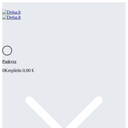
Paskyra
0
Krepšelis
0,00
€