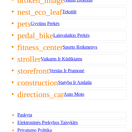
broken_image
nest_eco_leaf
Tekstilė
pets
Gyvūnų Prekės
pedal_bike
Laisvalaikio Prekės
fitness_center
Sporto Reikmenys
stroller
Vaikams Ir Kūdikiams
storefront
Verslas Ir Pramonė
construction
Statyba Ir Apdaila
directions_car
Auto Moto
Paskyra
Elektroninės Prekybos Taisyklės
Privatumo Politika