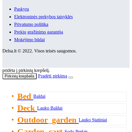
Paskyra
Elektroninės prekybos taisyklės
Privatumo politika
Prekių grąžinimo garantija
Mokėjimo būdai
Delsa.lt © 2022. Visos teisės saugomos.
pridėta į pirkinių krepšelį.
Pradėti pirkimą
Pirkinių krepšelis
Bed
Baldai
Deck
Lauko Baldai
Outdoor_garden
Lauko Statiniai
Garden_cart
Sodo Prekės