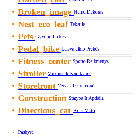
Broken_image
Namų Dekoras
Nest_eco_leaf
Tekstilė
Pets
Gyvūnų Prekės
Pedal_bike
Laisvalaikio Prekės
Fitness_center
Sporto Reikmenys
Stroller
Vaikams Ir Kūdikiams
Storefront
Verslas Ir Pramonė
Construction
Statyba Ir Apdaila
Directions_car
Auto Moto
Paskyra