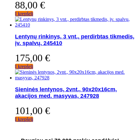
88,00
€
Į krepšelį
Lentynų rinkinys, 3 vnt., perdirbtas tikmedis,
įv. spalvų, 245410
175,00
€
Į krepšelį
Sieninės lentynos, 2vnt., 90x20x16cm,
akacijos med. masyvas, 247928
101,00
€
Į krepšelį