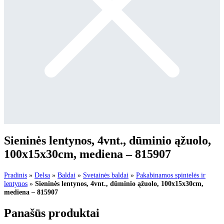
Sieninės lentynos, 4vnt., dūminio ąžuolo,
100x15x30cm, mediena – 815907
Pradinis
»
Delsa
»
Baldai
»
Svetainės baldai
»
Pakabinamos spintelės ir
lentynos
»
Sieninės lentynos, 4vnt., dūminio ąžuolo, 100x15x30cm,
mediena – 815907
Panašūs produktai