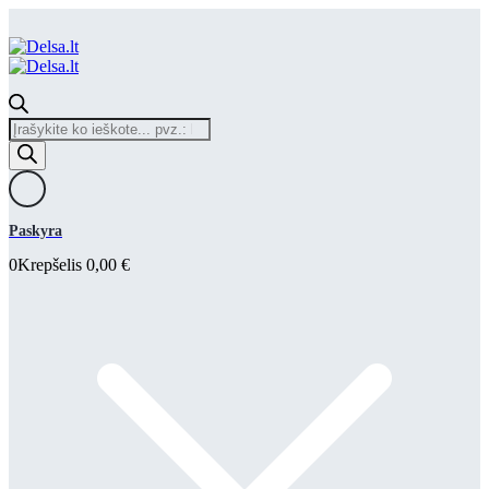
Products
search
Paskyra
0
Krepšelis
0,00
€