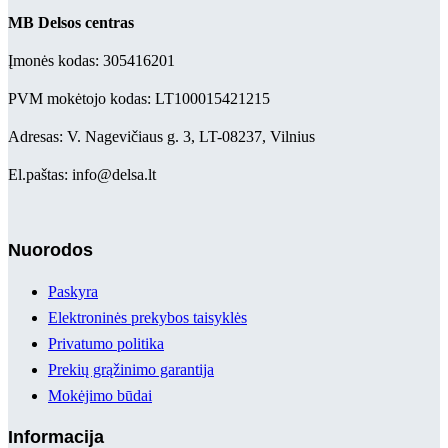
MB Delsos centras
Įmonės kodas: 305416201
PVM mokėtojo kodas: LT100015421215
Adresas: V. Nagevičiaus g. 3, LT-08237, Vilnius
El.paštas: info@delsa.lt
Nuorodos
Paskyra
Elektroninės prekybos taisyklės
Privatumo politika
Prekių grąžinimo garantija
Mokėjimo būdai
Informacija