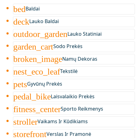
bed
Baldai
deck
Lauko Baldai
outdoor_garden
Lauko Statiniai
garden_cart
Sodo Prekės
broken_image
Namų Dekoras
nest_eco_leaf
Tekstilė
pets
Gyvūnų Prekės
pedal_bike
Laisvalaikio Prekės
fitness_center
Sporto Reikmenys
stroller
Vaikams Ir Kūdikiams
storefront
Verslas Ir Pramonė