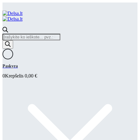
Products
search
Paskyra
0
Krepšelis
0,00
€