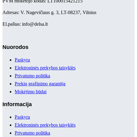
PVM mokėtojo kodas: LT100015421215
Adresas: V. Nagevičiaus g. 3, LT-08237, Vilnius
El.paštas: info@delsa.lt
Nuorodos
Paskyra
Elektroninės prekybos taisyklės
Privatumo politika
Prekių grąžinimo garantija
Mokėjimo būdai
Informacija
Paskyra
Elektroninės prekybos taisyklės
Privatumo politika