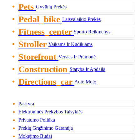
Pets
Gyvūnų Prekės
Pedal_bike
Laisvalaikio Prekės
Fitness_center
Sporto Reikmenys
Stroller
Vaikams Ir Kūdikiams
Storefront
Verslas Ir Pramonė
Construction
Statyba Ir Apdaila
Directions_car
Auto Moto
Paskyra
Elektroninės Prekybos Taisyklės
Privatumo Politika
Prekių Grąžinimo Garantija
Mokėjimo Būdai