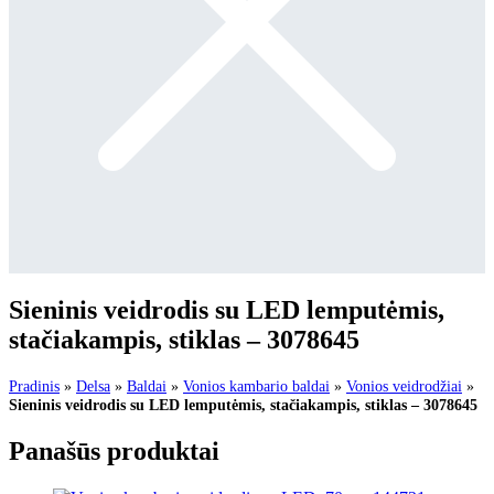
Sieninis veidrodis su LED lemputėmis,
stačiakampis, stiklas – 3078645
Pradinis
»
Delsa
»
Baldai
»
Vonios kambario baldai
»
Vonios veidrodžiai
»
Sieninis veidrodis su LED lemputėmis, stačiakampis, stiklas – 3078645
Panašūs produktai