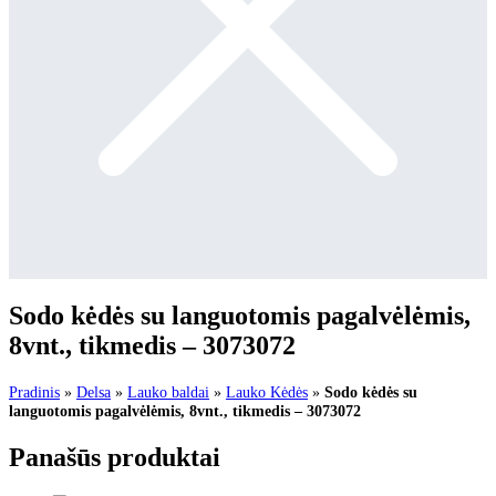
Sodo kėdės su languotomis pagalvėlėmis,
8vnt., tikmedis – 3073072
Pradinis
»
Delsa
»
Lauko baldai
»
Lauko Kėdės
»
Sodo kėdės su
languotomis pagalvėlėmis, 8vnt., tikmedis – 3073072
Panašūs produktai