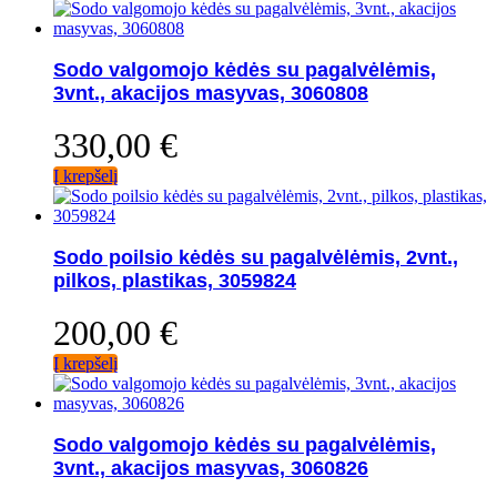
Sodo valgomojo kėdės su pagalvėlėmis,
3vnt., akacijos masyvas, 3060808
330,00
€
Į krepšelį
Sodo poilsio kėdės su pagalvėlėmis, 2vnt.,
pilkos, plastikas, 3059824
200,00
€
Į krepšelį
Sodo valgomojo kėdės su pagalvėlėmis,
3vnt., akacijos masyvas, 3060826