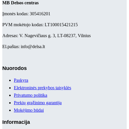
MB Delsos centras
Įmonės kodas: 305416201
PVM mokėtojo kodas: LT100015421215
Adresas: V. Nagevičiaus g. 3, LT-08237, Vilnius
El.paštas: info@delsa.lt
Nuorodos
Paskyra
Elektroninės prekybos taisyklės
Privatumo politika
Prekių grąžinimo garantija
Mokėjimo būdai
Informacija