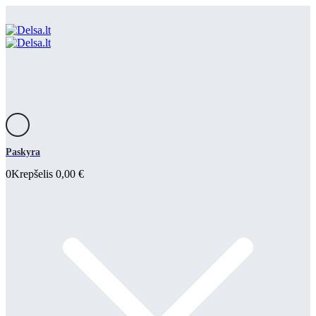
Paskyra
0
Krepšelis
0,00
€