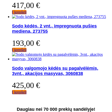
417,00
€
Į krepšelį
Sodo kėdės, 2 vnt., impregnuota pušies
mediena, 273755
193,00
€
Į krepšelį
Sodo valgomojo kėdės su pagalvėlėmis,
3vnt., akacijos masyvas, 3060838
425,00
€
Į krepšelį
Daugiau nei 70 000 prekių sandėlyje!