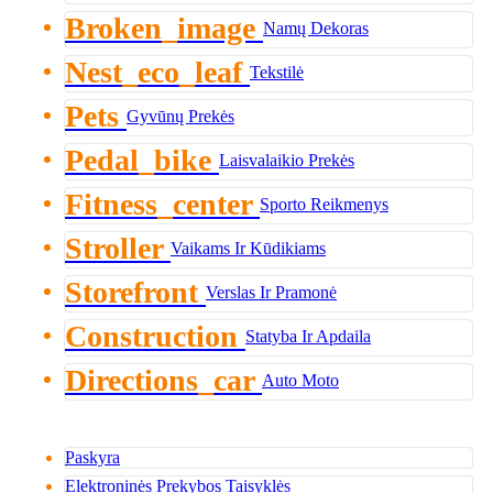
Broken_image
Namų Dekoras
Nest_eco_leaf
Tekstilė
Pets
Gyvūnų Prekės
Pedal_bike
Laisvalaikio Prekės
Fitness_center
Sporto Reikmenys
Stroller
Vaikams Ir Kūdikiams
Storefront
Verslas Ir Pramonė
Construction
Statyba Ir Apdaila
Directions_car
Auto Moto
Paskyra
Elektroninės Prekybos Taisyklės