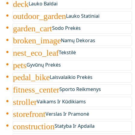
deck
Lauko Baldai
outdoor_garden
Lauko Statiniai
garden_cart
Sodo Prekės
broken_image
Namų Dekoras
nest_eco_leaf
Tekstilė
pets
Gyvūnų Prekės
pedal_bike
Laisvalaikio Prekės
fitness_center
Sporto Reikmenys
stroller
Vaikams Ir Kūdikiams
storefront
Verslas Ir Pramonė
construction
Statyba Ir Apdaila