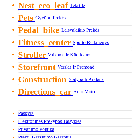
Nest_eco_leaf
Tekstilė
Pets
Gyvūnų Prekės
Pedal_bike
Laisvalaikio Prekės
Fitness_center
Sporto Reikmenys
Stroller
Vaikams Ir Kūdikiams
Storefront
Verslas Ir Pramonė
Construction
Statyba Ir Apdaila
Directions_car
Auto Moto
Paskyra
Elektroninės Prekybos Taisyklės
Privatumo Politika
Prekių Grąžinimo Garantija