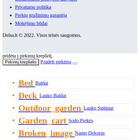
Privatumo politika
Prekių grąžinimo garantija
Mokėjimo būdai
Delsa.lt © 2022. Visos teisės saugomos.
pridėta į pirkinių krepšelį.
Pradėti pirkimą
Pirkinių krepšelis
Bed
Baldai
Deck
Lauko Baldai
Outdoor_garden
Lauko Statiniai
Garden_cart
Sodo Prekės
Broken_image
Namų Dekoras