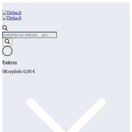
Products
search
Paskyra
0
Krepšelis
0,00
€