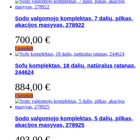
Sodo valgomojo komplektas, 7 dalių, pilkas,
akacijos masyvas, 278922
700,00
€
Į krepšelį
Sofų komplektas, 18 dalių, natūralus ratanas,
244624
884,00
€
Į krepšelį
Sodo valgomojo komplektas, 5 dalių, pilkas,
akacijos masyvas, 278925
493,00
€