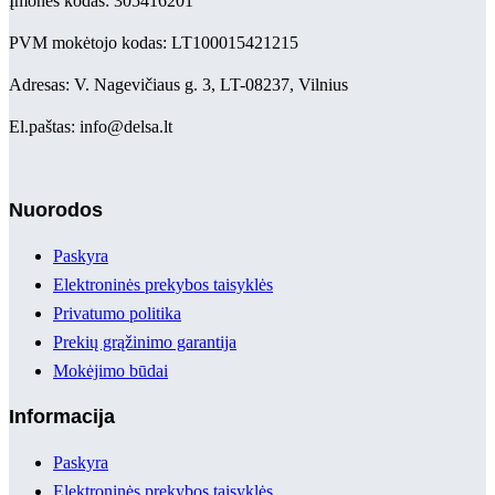
Įmonės kodas: 305416201
PVM mokėtojo kodas: LT100015421215
Adresas: V. Nagevičiaus g. 3, LT-08237, Vilnius
El.paštas: info@delsa.lt
Nuorodos
Paskyra
Elektroninės prekybos taisyklės
Privatumo politika
Prekių grąžinimo garantija
Mokėjimo būdai
Informacija
Paskyra
Elektroninės prekybos taisyklės