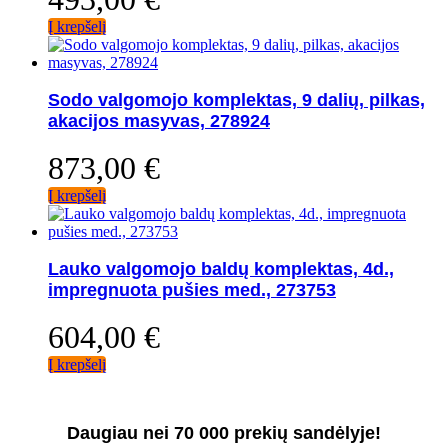
Į krepšelį
Sodo valgomojo komplektas, 9 dalių, pilkas,
akacijos masyvas, 278924
873,00
€
Į krepšelį
Lauko valgomojo baldų komplektas, 4d.,
impregnuota pušies med., 273753
604,00
€
Į krepšelį
Daugiau nei 70 000 prekių sandėlyje!