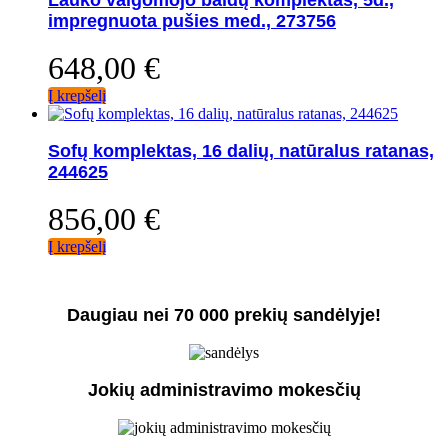
impregnuota pušies med., 273756
648,00
€
Į krepšelį
Sofų komplektas, 16 dalių, natūralus ratanas,
244625
856,00
€
Į krepšelį
Daugiau nei 70 000 prekių sandėlyje!
Jokių administravimo mokesčių