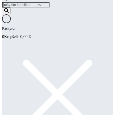
Products
search
Paskyra
0
Krepšelis
0,00
€