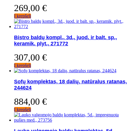
269,00
€
Į krepšelį
Bistro baldų kompl., 3d., juod. ir balt. sp.,
keramik. plyt., 271772
307,00
€
Į krepšelį
Sofų komplektas, 18 dalių, natūralus ratanas,
244624
884,00
€
Į krepšelį
Lauko valgomojo baldų komplektas, 5d.,