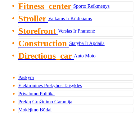
Fitness_center
Sporto Reikmenys
Stroller
Vaikams Ir Kūdikiams
Storefront
Verslas Ir Pramonė
Construction
Statyba Ir Apdaila
Directions_car
Auto Moto
Paskyra
Elektroninės Prekybos Taisyklės
Privatumo Politika
Prekių Grąžinimo Garantija
Mokėjimo Būdai