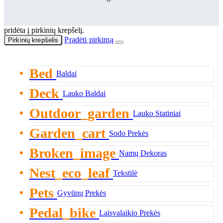
pridėta į pirkinių krepšelį.
Pradėti pirkimą
Pirkinių krepšelis
Bed
Baldai
Deck
Lauko Baldai
Outdoor_garden
Lauko Statiniai
Garden_cart
Sodo Prekės
Broken_image
Namų Dekoras
Nest_eco_leaf
Tekstilė
Pets
Gyvūnų Prekės
Pedal_bike
Laisvalaikio Prekės