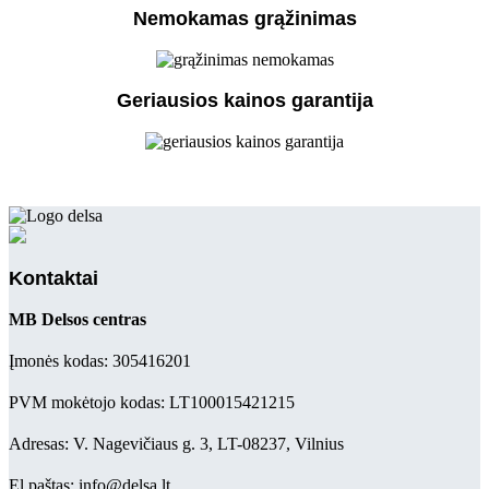
Nemokamas grąžinimas
Geriausios kainos garantija
Kontaktai
MB Delsos centras
Įmonės kodas: 305416201
PVM mokėtojo kodas: LT100015421215
Adresas: V. Nagevičiaus g. 3, LT-08237, Vilnius
El.paštas: info@delsa.lt