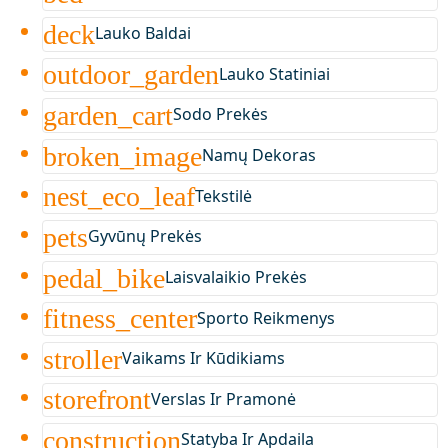
deck
Lauko Baldai
outdoor_garden
Lauko Statiniai
garden_cart
Sodo Prekės
broken_image
Namų Dekoras
nest_eco_leaf
Tekstilė
pets
Gyvūnų Prekės
pedal_bike
Laisvalaikio Prekės
fitness_center
Sporto Reikmenys
stroller
Vaikams Ir Kūdikiams
storefront
Verslas Ir Pramonė
construction
Statyba Ir Apdaila