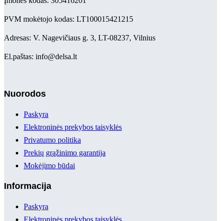
Įmonės kodas: 305416201
PVM mokėtojo kodas: LT100015421215
Adresas: V. Nagevičiaus g. 3, LT-08237, Vilnius
El.paštas: info@delsa.lt
Nuorodos
Paskyra
Elektroninės prekybos taisyklės
Privatumo politika
Prekių grąžinimo garantija
Mokėjimo būdai
Informacija
Paskyra
Elektroninės prekybos taisyklės