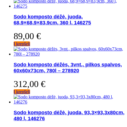
Sodo komposto dėžė, juoda,
68,9×68,9×83,9cm, 360 l, 146275
89,00
€
Į krepšelį
Sodo komposto dėžės, 3vnt., pilkos spalvos,
60x60x73cm, 780l – 278920
312,00
€
Į krepšelį
Sodo komposto dėžė, juoda, 93,3×93,3x80cm,
480 l, 146276