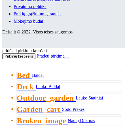
Privatumo politika
Prekių grąžinimo garantija
Mokėjimo būdai
Delsa.lt © 2022. Visos teisės saugomos.
pridėta į pirkinių krepšelį.
Pradėti pirkimą
Pirkinių krepšelis
Bed
Baldai
Deck
Lauko Baldai
Outdoor_garden
Lauko Statiniai
Garden_cart
Sodo Prekės
Broken_image
Namų Dekoras