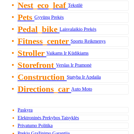
Nest_eco_leaf
Tekstilė
Pets
Gyvūnų Prekės
Pedal_bike
Laisvalaikio Prekės
Fitness_center
Sporto Reikmenys
Stroller
Vaikams Ir Kūdikiams
Storefront
Verslas Ir Pramonė
Construction
Statyba Ir Apdaila
Directions_car
Auto Moto
Paskyra
Elektroninės Prekybos Taisyklės
Privatumo Politika
Prekių Grąžinimo Garantija