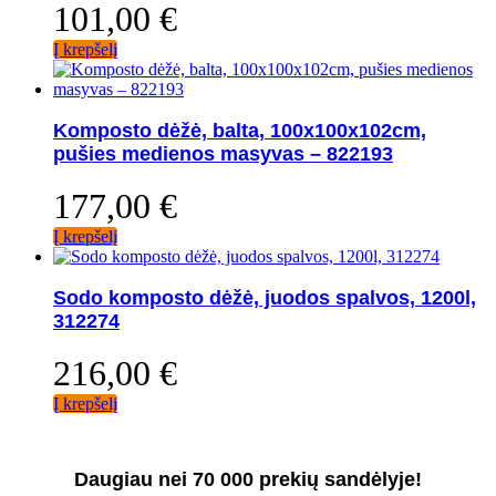
101,00
€
Į krepšelį
Komposto dėžė, balta, 100x100x102cm,
pušies medienos masyvas – 822193
177,00
€
Į krepšelį
Sodo komposto dėžė, juodos spalvos, 1200l,
312274
216,00
€
Į krepšelį
Daugiau nei 70 000 prekių sandėlyje!