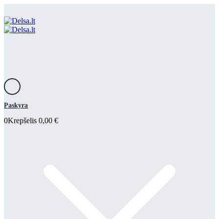
Paskyra
0
Krepšelis
0,00
€