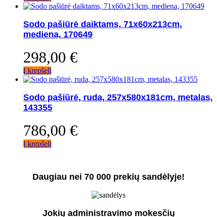
Sodo pašiūrė daiktams, 71x60x213cm,
mediena, 170649
298,00
€
Į krepšelį
Sodo pašiūrė, ruda, 257x580x181cm, metalas,
143355
786,00
€
Į krepšelį
Daugiau nei 70 000 prekių sandėlyje!
Jokių administravimo mokesčių