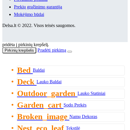
Prekių grąžinimo garantija
Mokėjimo būdai
Delsa.lt © 2022. Visos teisės saugomos.
pridėta į pirkinių krepšelį.
Pradėti pirkimą
Pirkinių krepšelis
Bed
Baldai
Deck
Lauko Baldai
Outdoor_garden
Lauko Statiniai
Garden_cart
Sodo Prekės
Broken_image
Namų Dekoras
Nest_eco_leaf
Tekstilė