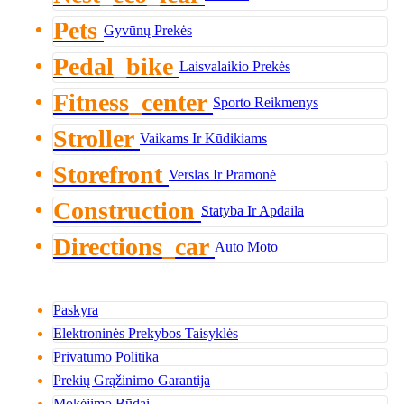
Pets
Gyvūnų Prekės
Pedal_bike
Laisvalaikio Prekės
Fitness_center
Sporto Reikmenys
Stroller
Vaikams Ir Kūdikiams
Storefront
Verslas Ir Pramonė
Construction
Statyba Ir Apdaila
Directions_car
Auto Moto
Paskyra
Elektroninės Prekybos Taisyklės
Privatumo Politika
Prekių Grąžinimo Garantija
Mokėjimo Būdai