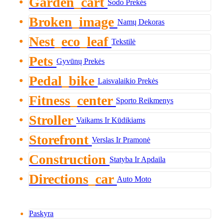
Garden_cart
Sodo Prekės
Broken_image
Namų Dekoras
Nest_eco_leaf
Tekstilė
Pets
Gyvūnų Prekės
Pedal_bike
Laisvalaikio Prekės
Fitness_center
Sporto Reikmenys
Stroller
Vaikams Ir Kūdikiams
Storefront
Verslas Ir Pramonė
Construction
Statyba Ir Apdaila
Directions_car
Auto Moto
Paskyra