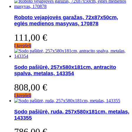
Roboto vejapjovės garažas, 72x87x50cm,
eglės medienos masyvas, 170878
111,00
€
Į krepšelį
Sodo pašiūrė, 257x580x181cm, antracito
spalva, metalas, 143354
808,00
€
Į krepšelį
Sodo pašiūrė, ruda, 257x580x181cm, metalas,
143355
786,00
€