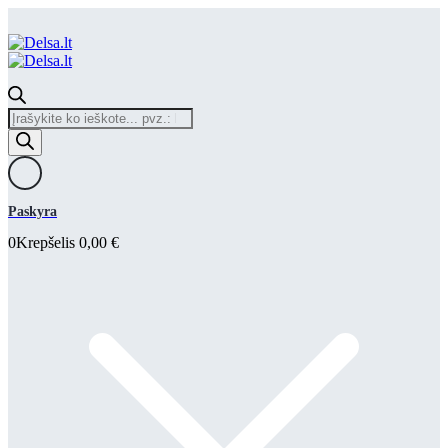
Products
search
Paskyra
0
Krepšelis
0,00
€