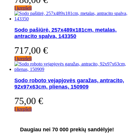
Į krepšelį
Sodo pašiūrė, 257x489x181cm, metalas,
antracito spalva, 143350
717,00
€
Į krepšelį
Sodo roboto vejapjovės garažas, antracito,
92x97x63cm, plienas, 150909
75,00
€
Į krepšelį
Daugiau nei 70 000 prekių sandėlyje!