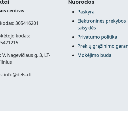
ktai
Nuorodos
os centras
Paskyra
Elektroninės prekybos
kodas: 305416201
taisyklės
kėtojo kodas:
Privatumo politika
15421215
Prekių grąžinimo garan
 V. Nagevičiaus g. 3, LT-
Mokėjimo būdai
ilnius
s: info@delsa.lt