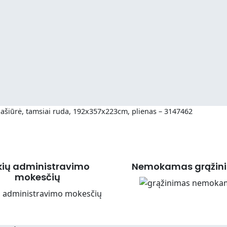
ašiūrė, tamsiai ruda, 192x357x223cm, plienas – 3147462
kių administravimo
Nemokamas grąžin
mokesčių