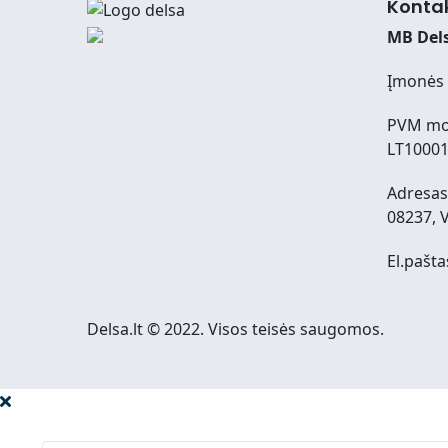
Konta
MB Dels
Įmonės 
PVM mo
LT1000
Adresas:
08237, V
El.pašta
Delsa.lt © 2022. Visos teisės saugomos.