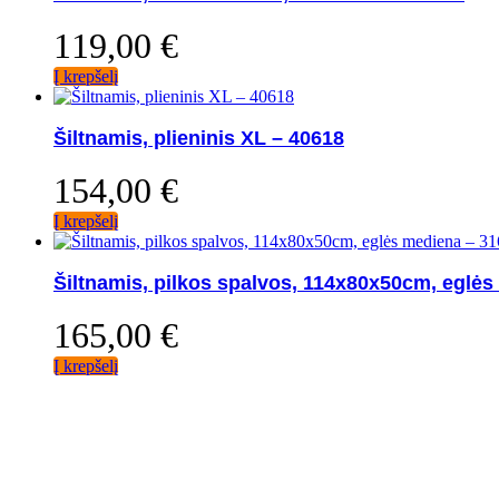
119,00
€
Į krepšelį
Šiltnamis, plieninis XL – 40618
154,00
€
Į krepšelį
Šiltnamis, pilkos spalvos, 114x80x50cm, eglė
165,00
€
Į krepšelį