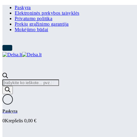
Paskyra
Elektroninės prekybos taisyklės
Privatumo politika
Prekių grąžinimo garantija
Mokėjimo būdai
Products
search
Paskyra
0
Krepšelis
0,00
€