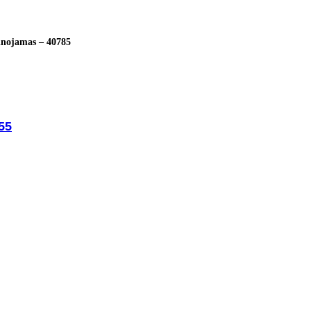
ilnojamas – 40785
555