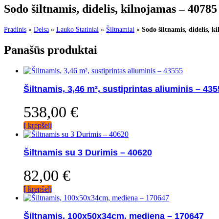
Sodo šiltnamis, didelis, kilnojamas – 40785
Pradinis
»
Delsa
»
Lauko Statiniai
»
Šiltnamiai
»
Sodo šiltnamis, didelis, k
Panašūs produktai
Šiltnamis, 3,46 m², sustiprintas aliuminis – 43
538,00
€
Į krepšelį
Šiltnamis su 3 Durimis – 40620
82,00
€
Į krepšelį
Šiltnamis, 100x50x34cm, mediena – 170647