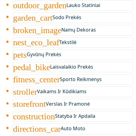
outdoor_garden
Lauko Statiniai
garden_cart
Sodo Prekės
broken_image
Namų Dekoras
nest_eco_leaf
Tekstilė
pets
Gyvūnų Prekės
pedal_bike
Laisvalaikio Prekės
fitness_center
Sporto Reikmenys
stroller
Vaikams Ir Kūdikiams
storefront
Verslas Ir Pramonė
construction
Statyba Ir Apdaila
directions_car
Auto Moto