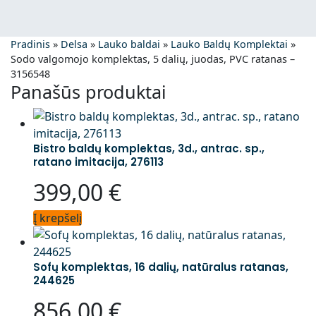
Pradinis
»
Delsa
»
Lauko baldai
»
Lauko Baldų Komplektai
»
Sodo valgomojo komplektas, 5 dalių, juodas, PVC ratanas –
3156548
Panašūs produktai
Bistro baldų komplektas, 3d., antrac. sp.,
ratano imitacija, 276113
399,00
€
Į krepšelį
Sofų komplektas, 16 dalių, natūralus ratanas,
244625
856,00
€