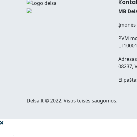
Konta
MB Dels
Įmonės 
PVM mo
LT1000
Adresas:
08237, V
El.pašta
Delsa.lt © 2022. Visos teisės saugomos.