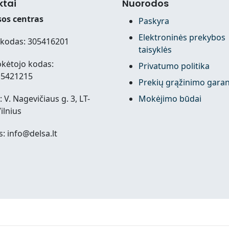
ktai
Nuorodos
os centras
Paskyra
Elektroninės prekybos
kodas: 305416201
taisyklės
kėtojo kodas:
Privatumo politika
15421215
Prekių grąžinimo garan
 V. Nagevičiaus g. 3, LT-
Mokėjimo būdai
ilnius
s: info@delsa.lt