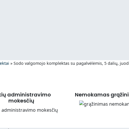
ektai
»
Sodo valgomojo komplektas su pagalvėlėmis, 5 dalių, juod
kių administravimo
Nemokamas grąžin
mokesčių