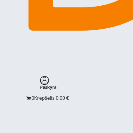
Paskyra
0
Krepšelis
0,00
€