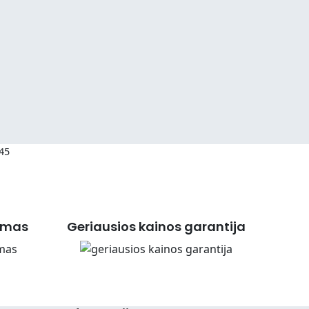
645
imas
Geriausios kainos garantija