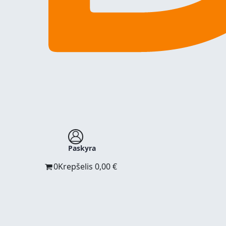
Paskyra
0
Krepšelis
0,00
€