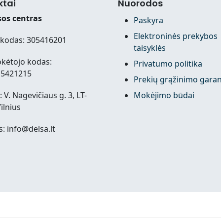
ktai
Nuorodos
os centras
Paskyra
Elektroninės prekybos
kodas: 305416201
taisyklės
kėtojo kodas:
Privatumo politika
15421215
Prekių grąžinimo garan
 V. Nagevičiaus g. 3, LT-
Mokėjimo būdai
ilnius
s: info@delsa.lt