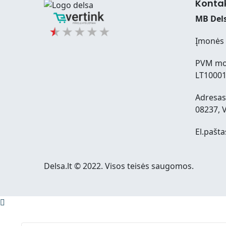
Konta
MB Dels
Įmonės 
PVM mo
LT1000
Adresas:
08237, V
El.pašta
Delsa.lt © 2022. Visos teisės saugomos.