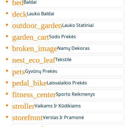
bed
Baldai
deck
Lauko Baldai
outdoor_garden
Lauko Statiniai
garden_cart
Sodo Prekės
broken_image
Namų Dekoras
nest_eco_leaf
Tekstilė
pets
Gyvūnų Prekės
pedal_bike
Laisvalaikio Prekės
fitness_center
Sporto Reikmenys
stroller
Vaikams Ir Kūdikiams
storefront
Verslas Ir Pramonė