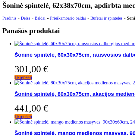
Šoninė spintelė, 62x38x70cm, apdirbta me
Pradinis
»
Delsa
»
Baldai
»
Prieškambario baldai
»
Bufetai ir spintelės
»
Šoni
Panašūs produktai
Šoninė spintelė, 60x30x75cm, rausvosios dalb
301,00
€
Į krepšelį
Šoninė spintelė, 80x30x75cm, akacijos medie
441,00
€
Į krepšelį
Šoninė spintelė, mango medienos masyvas, 9