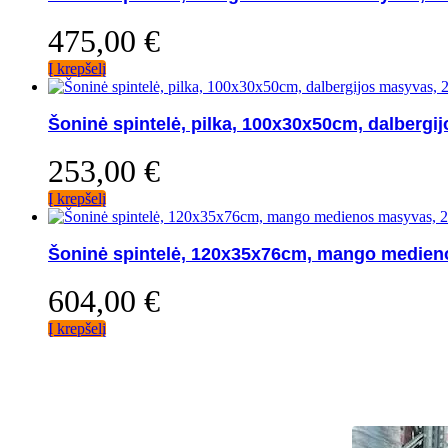
475,00
€
Į krepšelį
Šoninė spintelė, pilka, 100x30x50cm, dalbergi
253,00
€
Į krepšelį
Šoninė spintelė, 120x35x76cm, mango medien
604,00
€
Į krepšelį