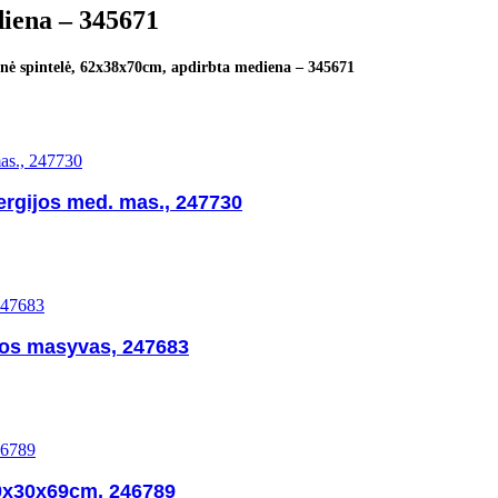
diena – 345671
nė spintelė, 62x38x70cm, apdirbta mediena – 345671
ergijos med. mas., 247730
nos masyvas, 247683
0x30x69cm, 246789