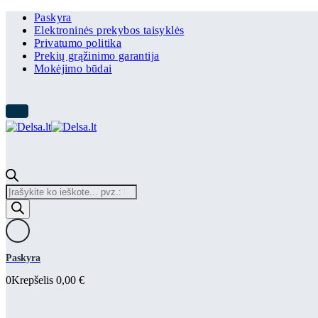
Paskyra
Elektroninės prekybos taisyklės
Privatumo politika
Prekių grąžinimo garantija
Mokėjimo būdai
Products
search
Paskyra
0
Krepšelis
0,00
€