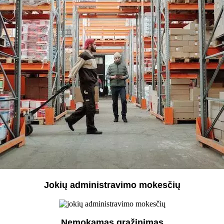
Jokių administravimo mokesčių
Nemokamas grąžinimas